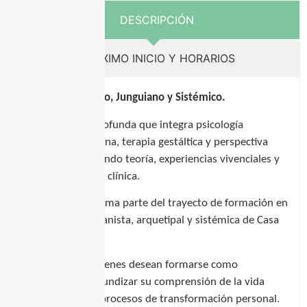
DESCRIPCIÓN
PRÓXIMO INICIO Y HORARIOS
Enfoque Gestáltico, Junguiano y Sistémico.
Una formación profunda que integra psicología
arquetipal junguiana, terapia gestáltica y perspectiva
sistémica, articulando teoría, experiencias vivenciales y
práctica formativa clínica.
Este programa forma parte del trayecto de formación en
psicoterapia humanista, arquetipal y sistémica de Casa
Calma.
Está dirigido a quienes desean formarse como
terapeutas o profundizar su comprensión de la vida
psíquica y de los procesos de transformación personal.