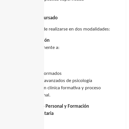
Modalidades de cursado
La formación puede realizarse en
dos modalidades:
Especialización
Dirigida principalmente a:
psicólogos
psiquiatras
terapeutas formados
estudiantes avanzados de psicología
Incluye supervisión clínica formativa y proceso
terapéutico personal.
Crecimiento Personal y Formación
Complementaria
Dirigida a: