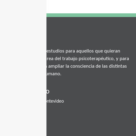
CASA CALMA
S
omos un centro de estudios para aquellos que quieran
especializarse en el área del trabajo psicoterapéutico, y para
aquellos que quieran ampliar la consciencia de las distintas
dimensiones de lo humano.
DATOS DE CONTACTO
Figueira 2314, Montevideo
095900069
WhatsApp