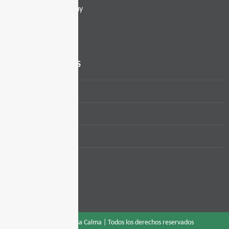
info@casacalma.uy
casacalma.uy
PÁGINAS DE INTERÉS
Inicio
Contacto
Cursos
Otras actividades
Identidad visual
© Copyright 2018 –
| Casa Calma | Todos los derechos reservados