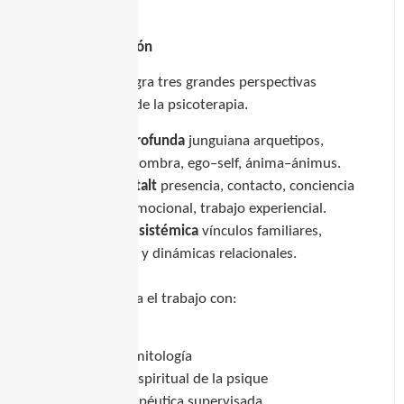
Ejes de la formación
La propuesta integra tres grandes perspectivas
contemporáneas de la psicoterapia.
Psicología profunda
junguiana
arquetipos,
complejos, sombra, ego–self, ánima–ánimus.
Terapia Gestalt
presencia, contacto, conciencia
corporal y emocional, trabajo experiencial.
Perspectiva sistémica
vínculos familiares,
implicancias y dinámicas relacionales.
También se enseña el trabajo con:
sueños
símbolos y mitología
dimensión espiritual de la psique
práctica terapéutica supervisada