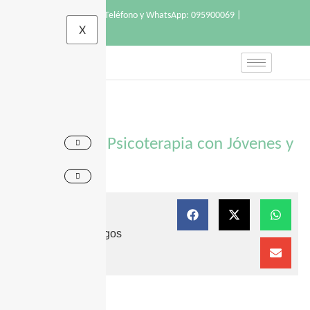
Montevideo – Uruguay | Teléfono y WhatsApp: 095900069
|
X
info@casacalma.uy
Formación en Psicoterapia con Jóvenes y
Adultos
Compartir con amigos