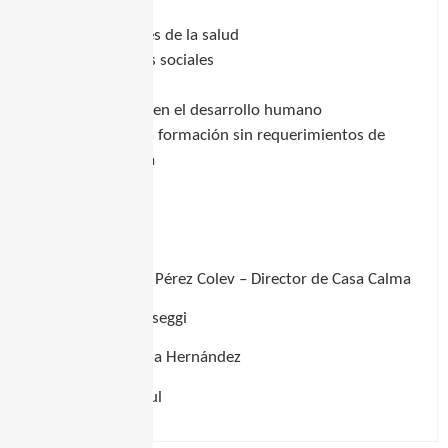
educadores
profesionales de la salud
trabajadores sociales
coaches
interesados en el desarrollo humano
Permite realizar la formación sin requerimientos de
supervisión clínica
Equipo docente
Prof. Mag. Nelson Pérez Colev – Director de Casa Calma
Mag. Gonzalo Passeggi
Psic. María Victoria Hernández
Psic. Gonzalo Fadul